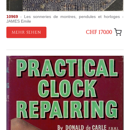
10969
- Les sonneries de montres, pendules et horloges -
JAMES Emile
CHF 170.00
MEHR SEHEN