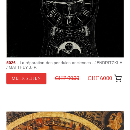
5026
- La réparation des pendules anciennes - JENDRITZKI H.
/ MATTHEY J.-P.
CHF 90.00
CHF 60.00
MEHR SEHEN