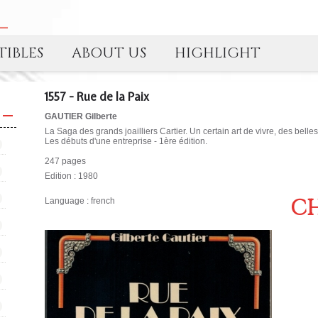
IBLES
ABOUT US
HIGHLIGHT
1557 - Rue de la Paix
GAUTIER Gilberte
La Saga des grands joailliers Cartier. Un certain art de vivre, des belles
Les débuts d'une entreprise - 1ère édition.
247 pages
Edition : 1980
CH
Language : french