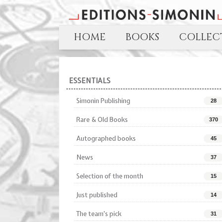
HOME
BOOKS
COLLECT
ESSENTIALS
Simonin Publishing
28
Rare & Old Books
370
Autographed books
45
News
37
Selection of the month
15
Just published
14
The team's pick
31