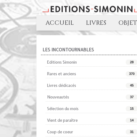
ACCUEIL
LIVRES
OBJE
LES INCONTOURNABLES
Editions Simonin
28
Rares et anciens
370
Livres dédicacés
45
Nouveautés
37
Sélection du mois
15
Vient de paraître
14
Coup de coeur
31