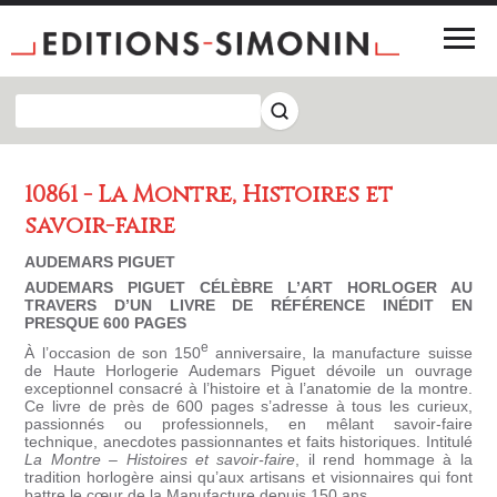
10861 - La Montre, Histoires et
savoir-faire
AUDEMARS PIGUET
AUDEMARS PIGUET CÉLÈBRE L’ART HORLOGER AU
TRAVERS D’UN LIVRE DE RÉFÉRENCE INÉDIT EN
PRESQUE 600 PAGES
e
À l’occasion de son 150
anniversaire, la manufacture suisse
de Haute Horlogerie Audemars Piguet dévoile un ouvrage
exceptionnel consacré à l’histoire et à l’anatomie de la montre.
Ce livre de près de 600 pages s’adresse à tous les curieux,
passionnés ou professionnels, en mêlant savoir-faire
technique, anecdotes passionnantes et faits historiques. Intitulé
La Montre – Histoires et savoir-faire
, il rend hommage à la
tradition horlogère ainsi qu’aux artisans et visionnaires qui font
battre le cœur de la Manufacture depuis 150 ans.