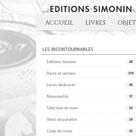
ACCUEIL
LIVRES
OBJE
LES INCONTOURNABLES
Editions Simonin
28
Rares et anciens
370
Livres dédicacés
45
Nouveautés
37
Sélection du mois
15
Vient de paraître
14
Coup de coeur
31