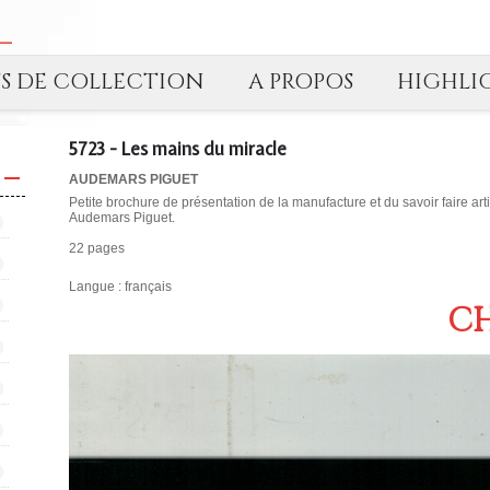
TS DE COLLECTION
A PROPOS
HIGHLI
5723 - Les mains du miracle
AUDEMARS PIGUET
Petite brochure de présentation de la manufacture et du savoir faire ar
Audemars Piguet.
22 pages
Langue : français
CH