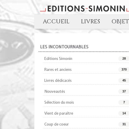
ACCUEIL
LIVRES
OBJE
LES INCONTOURNABLES
Editions Simonin
28
Rares et anciens
370
Livres dédicacés
45
Nouveautés
37
Sélection du mois
7
Vient de paraître
14
Coup de coeur
31