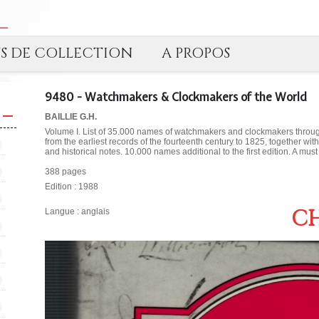
TS DE COLLECTION
A PROPOS
9480 - Watchmakers & Clockmakers of the World
BAILLIE G.H.
Volume I. List of 35.000 names of watchmakers and clockmakers through
from the earliest records of the fourteenth century to 1825, together wi
and historical notes. 10.000 names additional to the first edition. A must
388 pages
Edition : 1988
CH
Langue : anglais