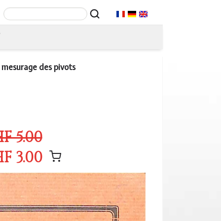
T
le mesurage des pivots
F 5.00
F 3.00