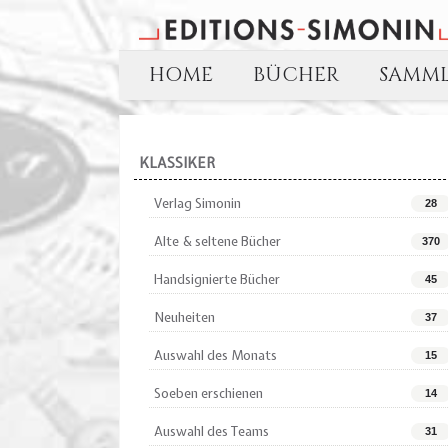
HOME
BÜCHER
SAMM
KLASSIKER
Verlag Simonin
28
Alte & seltene Bücher
370
Handsignierte Bücher
45
Neuheiten
37
Auswahl des Monats
15
Soeben erschienen
14
Auswahl des Teams
31