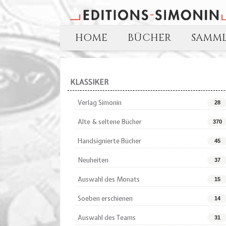
HOME
BÜCHER
SAMM
KLASSIKER
Verlag Simonin
28
Alte & seltene Bücher
370
Handsignierte Bücher
45
Neuheiten
37
Auswahl des Monats
15
Soeben erschienen
14
Auswahl des Teams
31