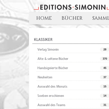
HOME
BÜCHER
SAMM
KLASSIKER
Verlag Simonin
28
Alte & seltene Bücher
370
Handsignierte Bücher
45
Neuheiten
37
Auswahl des Monats
15
Soeben erschienen
14
Auswahl des Teams
31