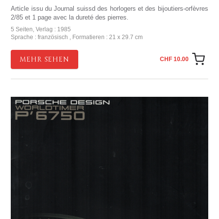
Article issu du Journal suissd des horlogers et des bijoutiers-orfèvres
2/85 et 1 page avec la dureté des pierres.
5 Seiten, Verlag : 1985
Sprache : französisch , Formatieren : 21 x 29.7 cm
MEHR SEHEN
CHF 10.00