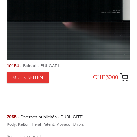
10154
- Bulgari - BULGARI
CHF 30.00
MEHR SEHEN
7955
- Diverses publicités - PUBLICITE
Kody, Kelton, Peral Patent, Movado, Union.
Sprache : französisch