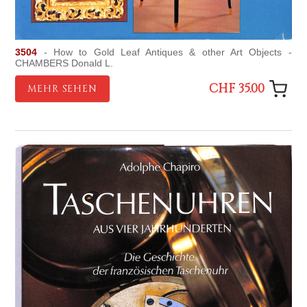
3504
- How to Gold Leaf Antiques & other Art Objects -
CHAMBERS Donald L.
CHF 35.00
MEHR SEHEN