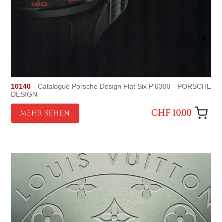
10140
- Catalogue Porsche Design Flat Six P'6300 - PORSCHE
DESIGN
CHF 10.00
MEHR SEHEN