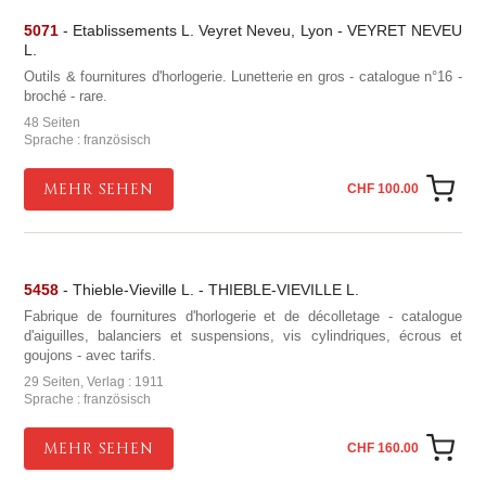
5071
- Etablissements L. Veyret Neveu, Lyon - VEYRET NEVEU
L.
Outils & fournitures d'horlogerie. Lunetterie en gros - catalogue n°16 -
broché - rare.
48 Seiten
Sprache : französisch
MEHR SEHEN
CHF 100.00
5458
- Thieble-Vieville L. - THIEBLE-VIEVILLE L.
Fabrique de fournitures d'horlogerie et de décolletage - catalogue
d'aiguilles, balanciers et suspensions, vis cylindriques, écrous et
goujons - avec tarifs.
29 Seiten, Verlag : 1911
Sprache : französisch
MEHR SEHEN
CHF 160.00