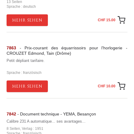
13 Seiten
Sprache : deutsch
MEHR SEHEN
CHF 15.00
7863
- Prix-courant des équarrissoirs pour l'horlogerie -
CROUZET Edmond, Tain (Drôme)
Petit dépliant tarifaire.
Sprache : französisch
MEHR SEHEN
CHF 10.00
7842
- Document technique - YEMA, Besançon
Calibre 231 A automatique... ses avantages...
8 Seiten, Verlag : 1951
Sprache : französisch