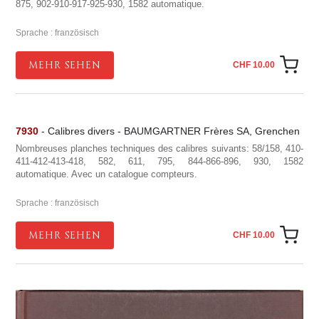
875, 902-910-917-925-930, 1582 automatique.
Sprache : französisch
MEHR SEHEN
CHF 10.00
7930
- Calibres divers - BAUMGARTNER Frères SA, Grenchen
Nombreuses planches techniques des calibres suivants: 58/158, 410-
411-412-413-418, 582, 611, 795, 844-866-896, 930, 1582
automatique. Avec un catalogue compteurs.
Sprache : französisch
MEHR SEHEN
CHF 10.00