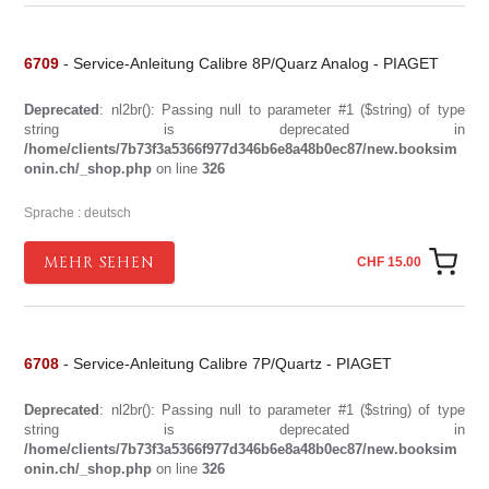
6709
- Service-Anleitung Calibre 8P/Quarz Analog - PIAGET
Deprecated
: nl2br(): Passing null to parameter #1 ($string) of type
string is deprecated in
/home/clients/7b73f3a5366f977d346b6e8a48b0ec87/new.booksim
onin.ch/_shop.php
on line
326
Sprache : deutsch
MEHR SEHEN
CHF 15.00
6708
- Service-Anleitung Calibre 7P/Quartz - PIAGET
Deprecated
: nl2br(): Passing null to parameter #1 ($string) of type
string is deprecated in
/home/clients/7b73f3a5366f977d346b6e8a48b0ec87/new.booksim
onin.ch/_shop.php
on line
326