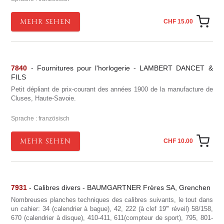
MEHR SEHEN
CHF 15.00
7840
- Fournitures pour l'horlogerie - LAMBERT DANCET &
FILS
Petit dépliant de prix-courant des années 1900 de la manufacture de
Cluses, Haute-Savoie.
Sprache : französisch
MEHR SEHEN
CHF 10.00
7931
- Calibres divers - BAUMGARTNER Frères SA, Grenchen
Nombreuses planches techniques des calibres suivants, le tout dans
un cahier: 34 (calendrier à bague), 42, 222 (à clef 19''' réveil) 58/158,
670 (calendrier à disque), 410-411, 611(compteur de sport), 795, 801-